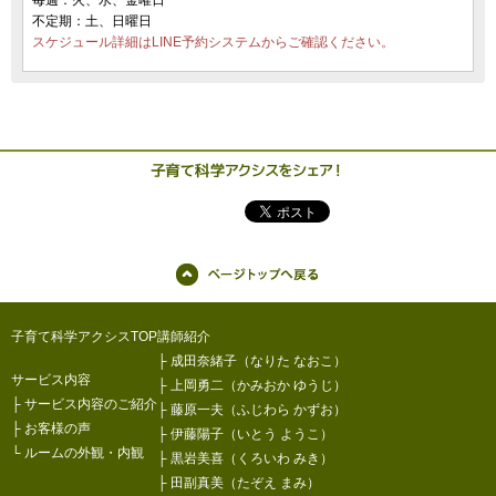
不定期：土、日曜日
スケジュール詳細はLINE予約システムからご確認ください。
子育て科学アクシスTOP
講師紹介
├
成田奈緒子（なりた なおこ）
サービス内容
├
上岡勇二（かみおか ゆうじ）
├
サービス内容のご紹介
├
藤原一夫（ふじわら かずお）
├
お客様の声
├
伊藤陽子（いとう ようこ）
└
ルームの外観・内観
├
黒岩美喜（くろいわ みき）
├
田副真美（たぞえ まみ）