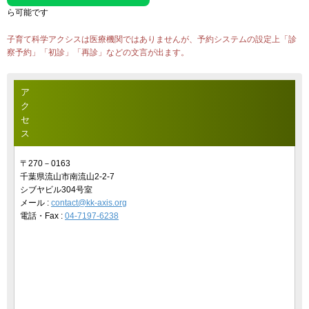
ら可能です
子育て科学アクシスは医療機関ではありませんが、予約システムの設定上「診
察予約」「初診」「再診」などの文言が出ます。
ア
ク
セ
ス
〒270－0163
千葉県流山市南流山2-2-7
シブヤビル304号室
メール :
contact@kk-axis.org
電話・Fax :
04-7197-6238