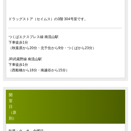
ドラッグストア（セイムス）の3階 304号室です。
つくばエクスプレス線 南流山駅
下車徒歩1分
（秋葉原から20分・北千住から9分・つくばから23分）
JR武蔵野線 南流山駅
下車徒歩1分
（西船橋から18分・南越谷から15分）
開
室
日
（原
則）
毎週：火、水、金曜日