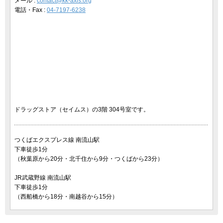
メール :
contact@kk-axis.org
電話・Fax :
04-7197-6238
ドラッグストア（セイムス）の3階 304号室です。
つくばエクスプレス線 南流山駅
下車徒歩1分
（秋葉原から20分・北千住から9分・つくばから23分）
JR武蔵野線 南流山駅
下車徒歩1分
（西船橋から18分・南越谷から15分）