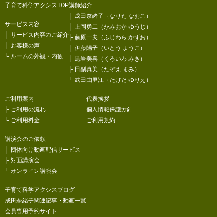
子育て科学アクシスTOP
講師紹介
├
成田奈緒子（なりた なおこ）
サービス内容
├
上岡勇二（かみおか ゆうじ）
├
サービス内容のご紹介
├
藤原一夫（ふじわら かずお）
├
お客様の声
├
伊藤陽子（いとう ようこ）
└
ルームの外観・内観
├
黒岩美喜（くろいわ みき）
├
田副真美（たぞえ まみ）
└
武田由里江（たけだ ゆりえ）
ご利用案内
代表挨拶
├
ご利用の流れ
個人情報保護方針
└
ご利用料金
ご利用規約
講演会のご依頼
├
団体向け動画配信サービス
├
対面講演会
└
オンライン講演会
子育て科学アクシスブログ
成田奈緒子関連記事・動画一覧
会員専用予約サイト