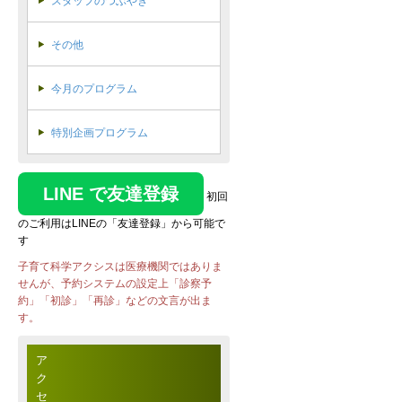
スタッフのつぶやき
その他
今月のプログラム
特別企画プログラム
LINE で友達登録
初回
のご利用はLINEの「友達登録」から可能で
す
子育て科学アクシスは医療機関ではありま
せんが、予約システムの設定上「診察予
約」「初診」「再診」などの文言が出ま
す。
ア
ク
セ