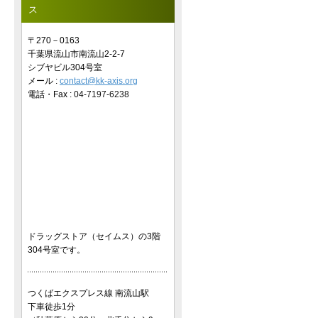
ス
〒270－0163
千葉県流山市南流山2-2-7
シブヤビル304号室
メール :
contact@kk-axis.org
電話・Fax :
04-7197-6238
ドラッグストア（セイムス）の3階
304号室です。
つくばエクスプレス線 南流山駅
下車徒歩1分