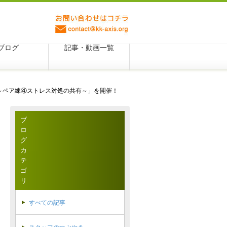
ブログ
記事・動画一覧
ン～ペア練④ストレス対処の共有～」を開催！
ブ
ロ
グ
カ
テ
ゴ
リ
すべての記事