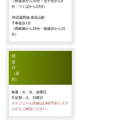
（秋葉原から20分・北千住から9
分・つくばから23分）
JR武蔵野線 南流山駅
下車徒歩1分
（西船橋から18分・南越谷から15
分）
開
室
日
（原
則）
毎週：火、水、金曜日
不定期：土、日曜日
スケジュール詳細はLINE予約システ
ムからご確認ください。