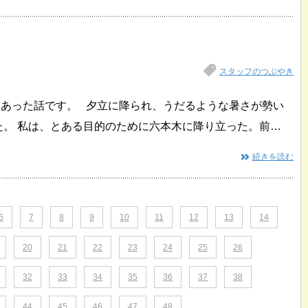
スタッフのつぶやき
にあった話です。 夕立に降られ、うだるような暑さが勢い
た。 私は、とある目的のために六本木に降り立った。前…
続きを読む
6
7
8
9
10
11
12
13
14
20
21
22
23
24
25
26
32
33
34
35
36
37
38
44
45
46
47
48