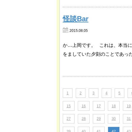
怪談Bar
2015.08.05
か…上岡です。 これは、本当
をましていた夕刻のことであっ
1
2
3
4
5
15
16
17
18
19
27
28
29
30
31
39
40
41
42
43