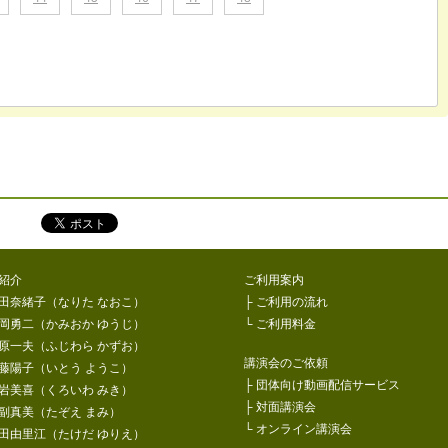
をシェア！
紹介
ご利用案内
田奈緒子（なりた なおこ）
├
ご利用の流れ
岡勇二（かみおか ゆうじ）
└
ご利用料金
原一夫（ふじわら かずお）
講演会のご依頼
藤陽子（いとう ようこ）
├
団体向け動画配信サービス
岩美喜（くろいわ みき）
├
対面講演会
副真美（たぞえ まみ）
└
オンライン講演会
田由里江（たけだ ゆりえ）