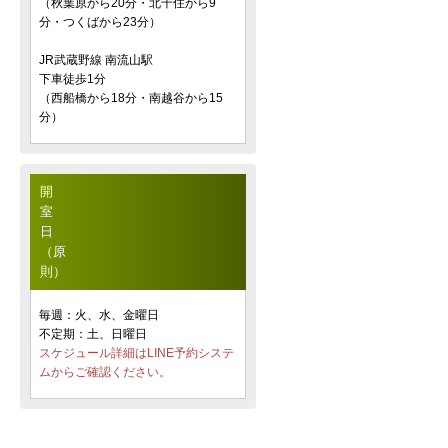
（秋葉原から20分・北千住から9
分・つくばから23分）
JR武蔵野線 南流山駅
下車徒歩1分
（西船橋から18分・南越谷から15
分）
開
室
日
（原
則）
毎週：火、水、金曜日
不定期：土、日曜日
スケジュール詳細はLINE予約システ
ムからご確認ください。