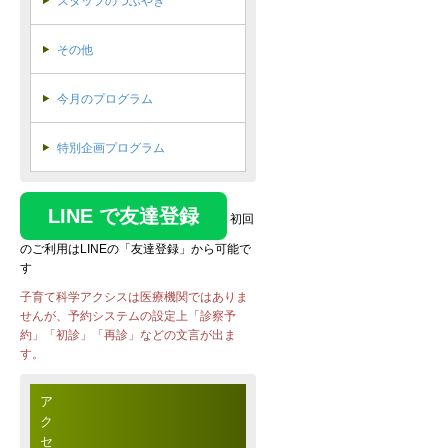
スタッフのつぶやき
その他
今月のプログラム
特別企画プログラム
LINE で友達登録
初回
のご利用はLINEの「友達登録」から可能で
す
子育て科学アクシスは医療機関ではありま
せんが、予約システムの設定上「診察予
約」「初診」「再診」などの文言が出ま
す。
ア
ク
セ