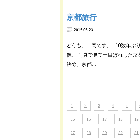
京都旅行
2015.05.23
どうも、上岡です。 10数年ぶ
像、 写真で見て一目ぼれした
決め、京都…
1
2
3
4
5
15
16
17
18
19
27
28
29
30
31