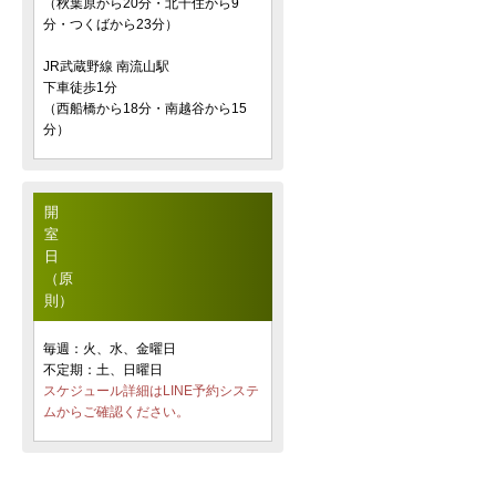
（秋葉原から20分・北千住から9
分・つくばから23分）
JR武蔵野線 南流山駅
下車徒歩1分
（西船橋から18分・南越谷から15
分）
開
室
日
（原
則）
毎週：火、水、金曜日
不定期：土、日曜日
スケジュール詳細はLINE予約システ
ムからご確認ください。