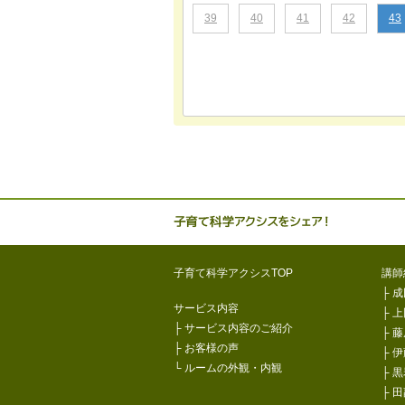
39
40
41
42
43
子育て科学
子育て科学アクシスTOP
講師
├
成
サービス内容
├
上
├
サービス内容のご紹介
├
藤
├
お客様の声
├
伊
└
ルームの外観・内観
├
黒
├
田