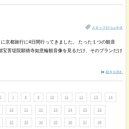
スタッフのつぶやき
りに京都旅行に4日間行ってきました。 たった１つの観音
京都宝菩堤院願徳寺如意輪観音像を見るだけ、そのプランだけ
続きを読む
6
7
8
9
10
11
12
13
14
20
21
22
23
24
25
26
32
33
34
35
36
37
38