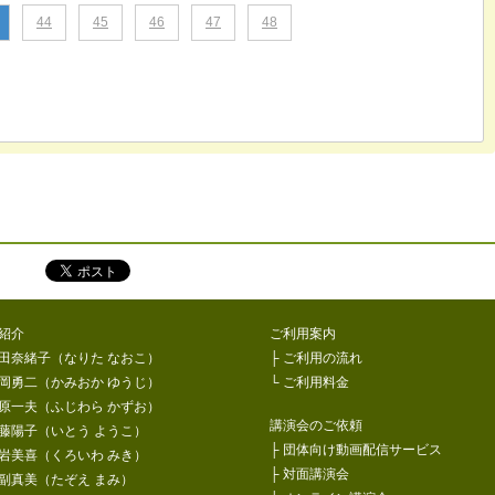
44
45
46
47
48
をシェア！
紹介
ご利用案内
田奈緒子（なりた なおこ）
├
ご利用の流れ
岡勇二（かみおか ゆうじ）
└
ご利用料金
原一夫（ふじわら かずお）
講演会のご依頼
藤陽子（いとう ようこ）
├
団体向け動画配信サービス
岩美喜（くろいわ みき）
├
対面講演会
副真美（たぞえ まみ）