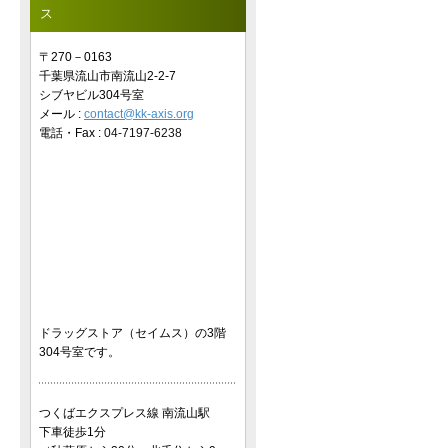
ス
〒270－0163
千葉県流山市南流山2-2-7
シブヤビル304号室
メール :
contact@kk-axis.org
電話・Fax :
04-7197-6238
ドラッグストア（セイムス）の3階
304号室です。
つくばエクスプレス線 南流山駅
下車徒歩1分