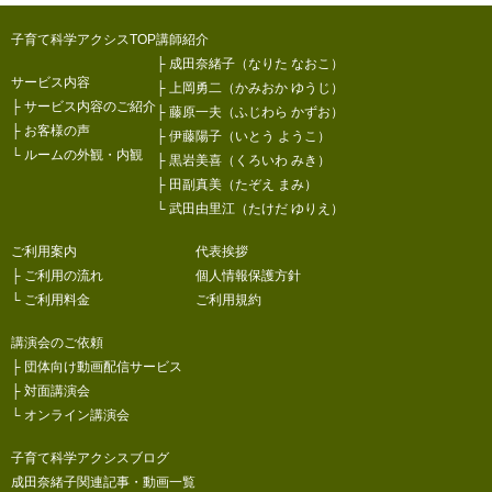
子育て科学アクシスTOP
講師紹介
├
成田奈緒子（なりた なおこ）
サービス内容
├
上岡勇二（かみおか ゆうじ）
├
サービス内容のご紹介
├
藤原一夫（ふじわら かずお）
├
お客様の声
├
伊藤陽子（いとう ようこ）
└
ルームの外観・内観
├
黒岩美喜（くろいわ みき）
├
田副真美（たぞえ まみ）
└
武田由里江（たけだ ゆりえ）
ご利用案内
代表挨拶
├
ご利用の流れ
個人情報保護方針
└
ご利用料金
ご利用規約
講演会のご依頼
├
団体向け動画配信サービス
├
対面講演会
└
オンライン講演会
子育て科学アクシスブログ
成田奈緒子関連記事・動画一覧