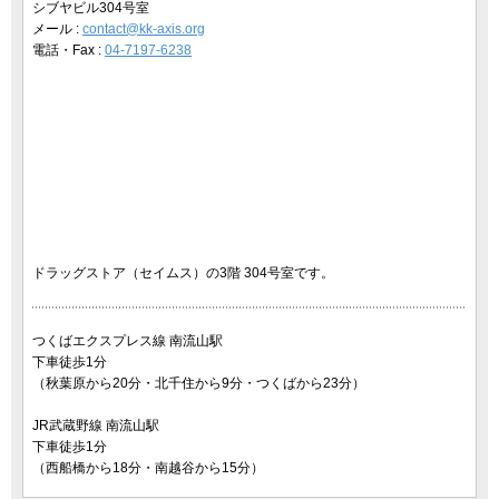
シブヤビル304号室
メール :
contact@kk-axis.org
電話・Fax :
04-7197-6238
ドラッグストア（セイムス）の3階 304号室です。
つくばエクスプレス線 南流山駅
下車徒歩1分
（秋葉原から20分・北千住から9分・つくばから23分）
JR武蔵野線 南流山駅
下車徒歩1分
（西船橋から18分・南越谷から15分）