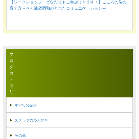
【ワークショップ：どなたでもご参加できます！】こころの脳の
育て方～ペア練②調和のとれたコミュニケーション～
ブ
ロ
グ
カ
テ
ゴ
リ
すべての記事
スタッフのつぶやき
その他