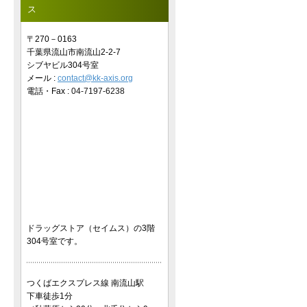
ス
〒270－0163
千葉県流山市南流山2-2-7
シブヤビル304号室
メール :
contact@kk-axis.org
電話・Fax :
04-7197-6238
ドラッグストア（セイムス）の3階
304号室です。
つくばエクスプレス線 南流山駅
下車徒歩1分