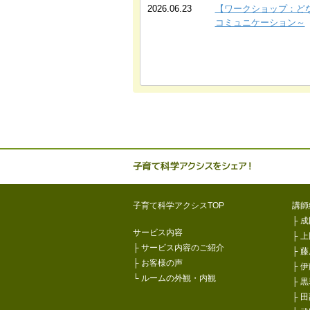
2026.06.23
【ワークショップ：ど
コミュニケーション～
子育て科学
子育て科学アクシスTOP
講師
├
成
サービス内容
├
上
├
サービス内容のご紹介
├
藤
├
お客様の声
├
伊
└
ルームの外観・内観
├
黒
├
田