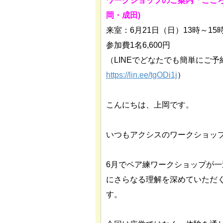
ワークショップのご案内「ここ
岡・成田)
来室：6月21日（日）13時～15
参加費1名6,600円
（LINEでどなたでも簡単にご
https://lin.ee/tgODi1j
）
こんにちは、上岡です。
いつもアクシスのワークショッ
6月でペア練ワークショップが
にさらなる理解を深めていただ
す。