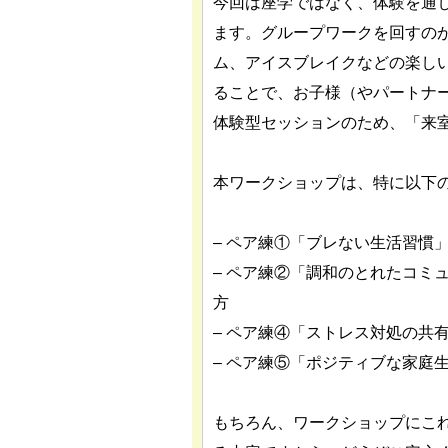
今回は座学ではなく、体験を通
ます。グループワークを回すの
ム、アイスブレイクなどの楽し
ることで、お子様（やパートナ
体験型セッションのため、「来
本ワークショップは、特に以下
– ペア練①「ブレない生活習慣
– ペア練②「調和のとれたコミ
方
– ペア練④「ストレス対処の共
– ペア練⑤「ポジティブな家庭
もちろん、ワークショップにこ