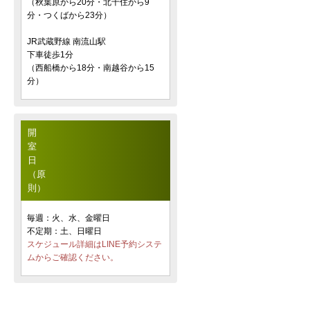
（秋葉原から20分・北千住から9
分・つくばから23分）
JR武蔵野線 南流山駅
下車徒歩1分
（西船橋から18分・南越谷から15
分）
開
室
日
（原
則）
毎週：火、水、金曜日
不定期：土、日曜日
スケジュール詳細はLINE予約システ
ムからご確認ください。