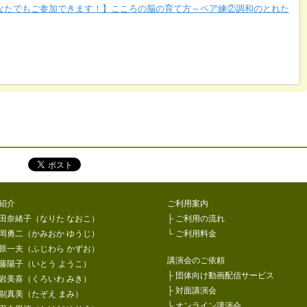
なたでもご参加できます！】こころの脳の育て方～ペア練②調和のとれた
をシェア！
紹介
ご利用案内
田奈緒子（なりた なおこ）
├
ご利用の流れ
岡勇二（かみおか ゆうじ）
└
ご利用料金
原一夫（ふじわら かずお）
講演会のご依頼
藤陽子（いとう ようこ）
├
団体向け動画配信サービス
岩美喜（くろいわ みき）
├
対面講演会
副真美（たぞえ まみ）
└
オンライン講演会