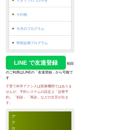
スタッフのつぶやき
その他
今月のプログラム
特別企画プログラム
LINE で友達登録
初回
のご利用はLINEの「友達登録」から可能で
す
子育て科学アクシスは医療機関ではありま
せんが、予約システムの設定上「診察予
約」「初診」「再診」などの文言が出ま
す。
ア
ク
セ