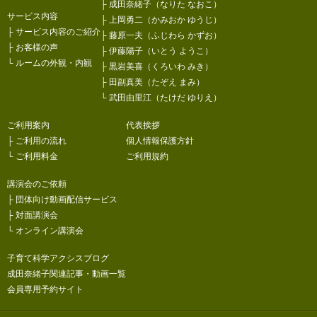
├
成田奈緒子（なりた なおこ）
サービス内容
├
上岡勇二（かみおか ゆうじ）
├
サービス内容のご紹介
├
藤原一夫（ふじわら かずお）
├
お客様の声
├
伊藤陽子（いとう ようこ）
└
ルームの外観・内観
├
黒岩美喜（くろいわ みき）
├
田副真美（たぞえ まみ）
└
武田由里江（たけだ ゆりえ）
ご利用案内
代表挨拶
├
ご利用の流れ
個人情報保護方針
└
ご利用料金
ご利用規約
講演会のご依頼
├
団体向け動画配信サービス
├
対面講演会
└
オンライン講演会
子育て科学アクシスブログ
成田奈緒子関連記事・動画一覧
会員専用予約サイト