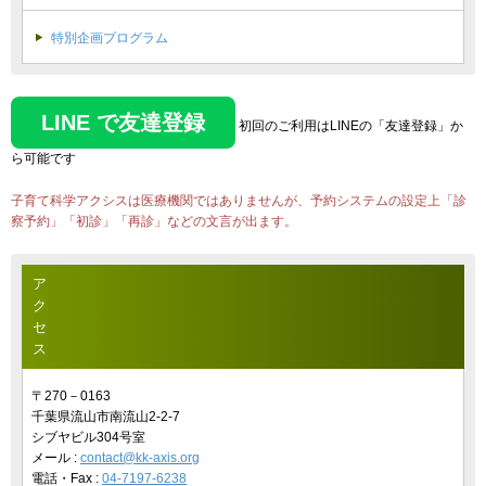
特別企画プログラム
LINE で友達登録
初回のご利用はLINEの「友達登録」か
ら可能です
子育て科学アクシスは医療機関ではありませんが、予約システムの設定上「診
察予約」「初診」「再診」などの文言が出ます。
ア
ク
セ
ス
〒270－0163
千葉県流山市南流山2-2-7
シブヤビル304号室
メール :
contact@kk-axis.org
電話・Fax :
04-7197-6238