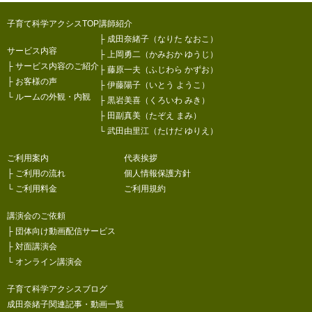
子育て科学アクシスTOP
講師紹介
├
成田奈緒子（なりた なおこ）
サービス内容
├
上岡勇二（かみおか ゆうじ）
├
サービス内容のご紹介
├
藤原一夫（ふじわら かずお）
├
お客様の声
├
伊藤陽子（いとう ようこ）
└
ルームの外観・内観
├
黒岩美喜（くろいわ みき）
├
田副真美（たぞえ まみ）
└
武田由里江（たけだ ゆりえ）
ご利用案内
代表挨拶
├
ご利用の流れ
個人情報保護方針
└
ご利用料金
ご利用規約
講演会のご依頼
├
団体向け動画配信サービス
├
対面講演会
└
オンライン講演会
子育て科学アクシスブログ
成田奈緒子関連記事・動画一覧