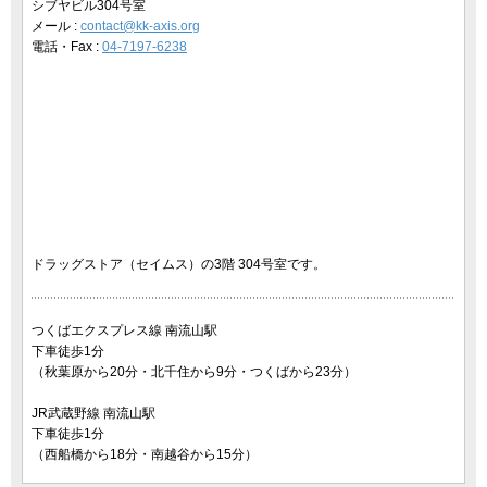
シブヤビル304号室
メール :
contact@kk-axis.org
電話・Fax :
04-7197-6238
ドラッグストア（セイムス）の3階 304号室です。
つくばエクスプレス線 南流山駅
下車徒歩1分
（秋葉原から20分・北千住から9分・つくばから23分）
JR武蔵野線 南流山駅
下車徒歩1分
（西船橋から18分・南越谷から15分）