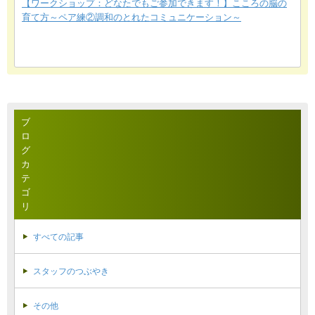
【ワークショップ：どなたでもご参加できます！】こころの脳の
育て方～ペア練②調和のとれたコミュニケーション～
ブ
ロ
グ
カ
テ
ゴ
リ
すべての記事
スタッフのつぶやき
その他