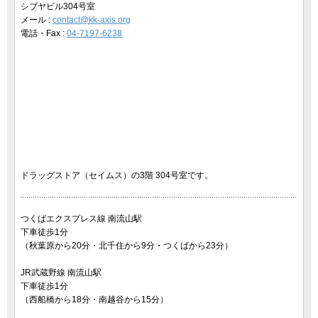
シブヤビル304号室
メール :
contact@kk-axis.org
電話・Fax :
04-7197-6238
ドラッグストア（セイムス）の3階 304号室です。
つくばエクスプレス線 南流山駅
下車徒歩1分
（秋葉原から20分・北千住から9分・つくばから23分）
JR武蔵野線 南流山駅
下車徒歩1分
（西船橋から18分・南越谷から15分）