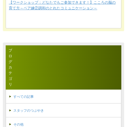
【ワークショップ：どなたでもご参加できます！】こころの脳の
育て方～ペア練②調和のとれたコミュニケーション～
ブ
ロ
グ
カ
テ
ゴ
リ
すべての記事
スタッフのつぶやき
その他