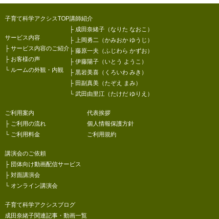
子育て科学アクシスTOP
講師紹介
├
成田奈緒子（なりた なおこ）
サービス内容
├
上岡勇二（かみおか ゆうじ）
├
サービス内容のご紹介
├
藤原一夫（ふじわら かずお）
├
お客様の声
├
伊藤陽子（いとう ようこ）
└
ルームの外観・内観
├
黒岩美喜（くろいわ みき）
├
田副真美（たぞえ まみ）
└
武田由里江（たけだ ゆりえ）
ご利用案内
代表挨拶
├
ご利用の流れ
個人情報保護方針
└
ご利用料金
ご利用規約
講演会のご依頼
├
団体向け動画配信サービス
├
対面講演会
└
オンライン講演会
子育て科学アクシスブログ
成田奈緒子関連記事・動画一覧