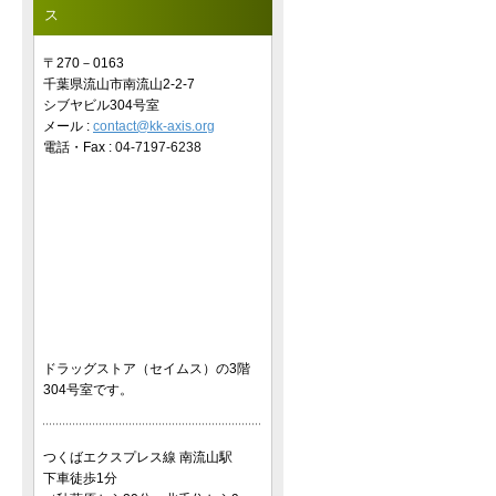
ス
〒270－0163
千葉県流山市南流山2-2-7
シブヤビル304号室
メール :
contact@kk-axis.org
電話・Fax :
04-7197-6238
ドラッグストア（セイムス）の3階
304号室です。
つくばエクスプレス線 南流山駅
下車徒歩1分