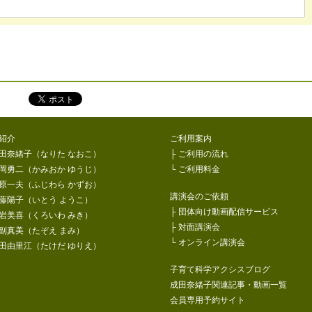
をシェア！
紹介
ご利用案内
田奈緒子（なりた なおこ）
├
ご利用の流れ
岡勇二（かみおか ゆうじ）
└
ご利用料金
原一夫（ふじわら かずお）
講演会のご依頼
藤陽子（いとう ようこ）
├
団体向け動画配信サービス
岩美喜（くろいわ みき）
├
対面講演会
副真美（たぞえ まみ）
└
オンライン講演会
田由里江（たけだ ゆりえ）
子育て科学アクシスブログ
成田奈緒子関連記事・動画一覧
会員専用予約サイト