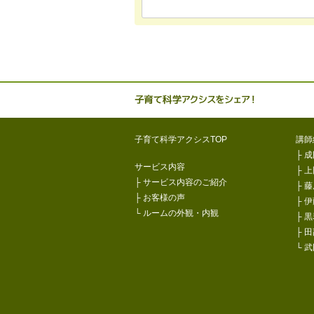
子育て科学
子育て科学アクシスTOP
講師
├
成
サービス内容
├
上
├
サービス内容のご紹介
├
藤
├
お客様の声
├
伊
└
ルームの外観・内観
├
黒
├
田
└
武