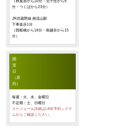
（秋葉原から20分・北千住から9
分・つくばから23分）
JR武蔵野線 南流山駅
下車徒歩1分
（西船橋から18分・南越谷から15
分）
開
室
日
（原
則）
毎週：火、水、金曜日
不定期：土、日曜日
スケジュール詳細はLINE予約システ
ムからご確認ください。