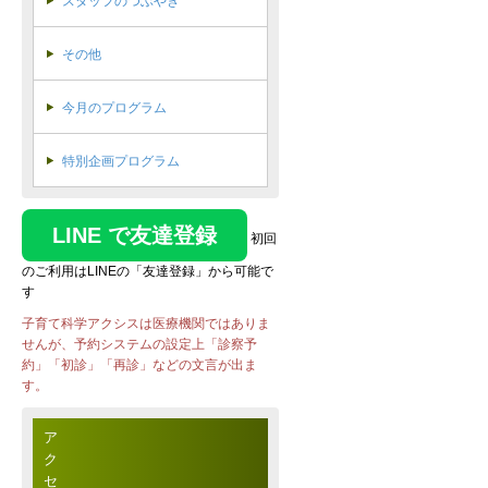
スタッフのつぶやき
その他
今月のプログラム
特別企画プログラム
LINE で友達登録
初回
のご利用はLINEの「友達登録」から可能で
す
子育て科学アクシスは医療機関ではありま
せんが、予約システムの設定上「診察予
約」「初診」「再診」などの文言が出ま
す。
ア
ク
セ