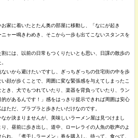
いお家に着いたとたん奥の部屋に移動し、「なにが起き
ーニャー鳴きわめき、そこから一歩も出てこないスタンスを
た割には、以前の日常もつくりたいとも思い、日課の散歩の
た。
危ないから避けたいですし、ぎっちぎっちの住宅街の中を歩
ない顔が歩くことで、周囲に変な緊張感を与えてしまったこ
なとき、犬でもつれていたり、楽器を背負っていたり、ラン
目的があるんです！」感をはっきり提示できれば周囲は安心
私はただ、プラプラと歩きたいだけなのです。
かなか決まりませんが、美味しいラーメン屋は見つけまし
まり、昼前に歩き出し、道中、ローレライの人魚の歌声のよ
けられ、「煮干しラーメン」券を購入し、待って、食べて、