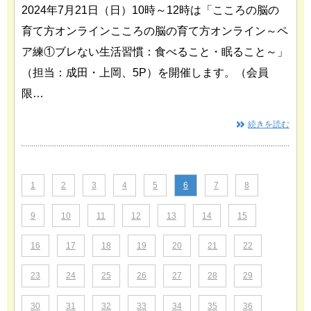
2024年7月21日（日）10時～12時は「こころの脳の
育て方オンラインこころの脳の育て方オンライン～ペ
ア練①ブレない生活習慣：食べること・眠ること～」
（担当：成田・上岡、5P）を開催します。（会員
限…
続きを読む
1
2
3
4
5
6
7
8
9
10
11
12
13
14
15
16
17
18
19
20
21
22
23
24
25
26
27
28
29
30
31
32
33
34
35
36