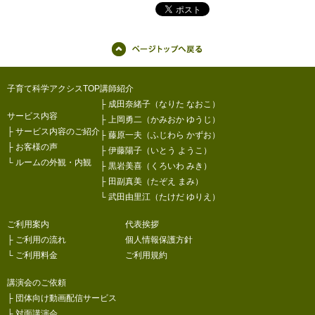
子育て科学アクシスTOP
講師紹介
├
成田奈緒子（なりた なおこ）
サービス内容
├
上岡勇二（かみおか ゆうじ）
├
サービス内容のご紹介
├
藤原一夫（ふじわら かずお）
├
お客様の声
├
伊藤陽子（いとう ようこ）
└
ルームの外観・内観
├
黒岩美喜（くろいわ みき）
├
田副真美（たぞえ まみ）
└
武田由里江（たけだ ゆりえ）
ご利用案内
代表挨拶
├
ご利用の流れ
個人情報保護方針
└
ご利用料金
ご利用規約
講演会のご依頼
├
団体向け動画配信サービス
├
対面講演会