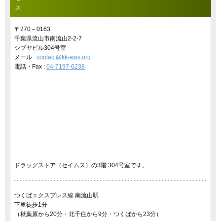
ス
〒270－0163
千葉県流山市南流山2-2-7
シブヤビル304号室
メール :
contact@kk-axis.org
電話・Fax :
04-7197-6238
ドラッグストア（セイムス）の3階 304号室です。
つくばエクスプレス線 南流山駅
下車徒歩1分
（秋葉原から20分・北千住から9分・つくばから23分）