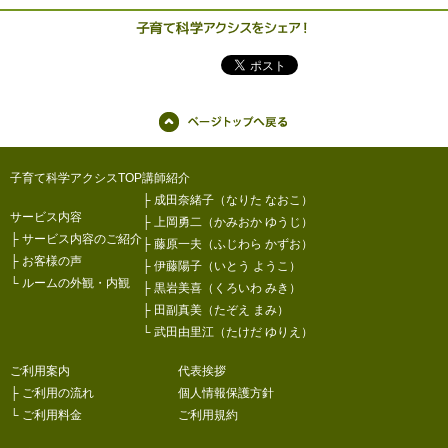
子育て科学アクシスTOP
講師紹介
├
成田奈緒子（なりた なおこ）
サービス内容
├
上岡勇二（かみおか ゆうじ）
├
サービス内容のご紹介
├
藤原一夫（ふじわら かずお）
├
お客様の声
├
伊藤陽子（いとう ようこ）
└
ルームの外観・内観
├
黒岩美喜（くろいわ みき）
├
田副真美（たぞえ まみ）
└
武田由里江（たけだ ゆりえ）
ご利用案内
代表挨拶
├
ご利用の流れ
個人情報保護方針
└
ご利用料金
ご利用規約