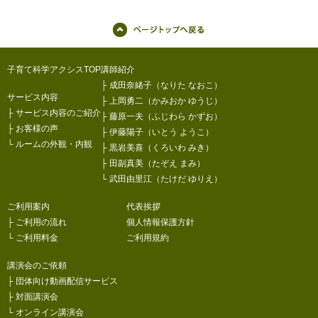
子育て科学アクシスTOP
講師紹介
├
成田奈緒子（なりた なおこ）
サービス内容
├
上岡勇二（かみおか ゆうじ）
├
サービス内容のご紹介
├
藤原一夫（ふじわら かずお）
├
お客様の声
├
伊藤陽子（いとう ようこ）
└
ルームの外観・内観
├
黒岩美喜（くろいわ みき）
├
田副真美（たぞえ まみ）
└
武田由里江（たけだ ゆりえ）
ご利用案内
代表挨拶
├
ご利用の流れ
個人情報保護方針
└
ご利用料金
ご利用規約
講演会のご依頼
├
団体向け動画配信サービス
├
対面講演会
└
オンライン講演会