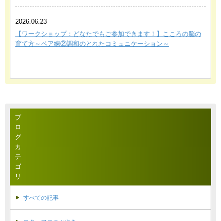
2026.06.23
【ワークショップ：どなたでもご参加できます！】こころの脳の
育て方～ペア練②調和のとれたコミュニケーション～
ブ
ロ
グ
カ
テ
ゴ
リ
すべての記事