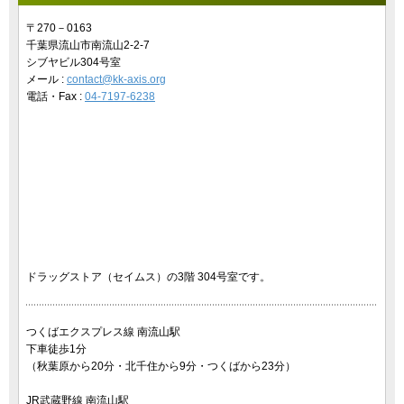
〒270－0163
千葉県流山市南流山2-2-7
シブヤビル304号室
メール :
contact@kk-axis.org
電話・Fax :
04-7197-6238
ドラッグストア（セイムス）の3階 304号室です。
つくばエクスプレス線 南流山駅
下車徒歩1分
（秋葉原から20分・北千住から9分・つくばから23分）
JR武蔵野線 南流山駅