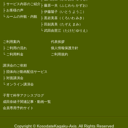
├
サービス内容のご紹介
├
藤原一夫（ふじわら かずお）
├
お客様の声
├
伊藤陽子（いとう ようこ）
└
ルームの外観・内観
├
黒岩美喜（くろいわ みき）
├
田副真美（たぞえ まみ）
└
武田由里江（たけだ ゆりえ）
ご利用案内
代表挨拶
├
ご利用の流れ
個人情報保護方針
└
ご利用料金
ご利用規約
講演会のご依頼
├
団体向け動画配信サービス
├
対面講演会
└
オンライン講演会
子育て科学アクシスブログ
成田奈緒子関連記事・動画一覧
会員専用予約サイト
Copyright © KosodateKagaku-Axis. All Rights Reserved