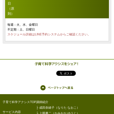
日
（原
則）
毎週：火、水、金曜日
不定期：土、日曜日
スケジュール詳細はLINE予約システムからご確認ください。
子育て科学アクシスTOP
講師紹介
├
成田奈緒子（なりた なおこ）
サービス内容
├
上岡勇二（かみおか ゆうじ）