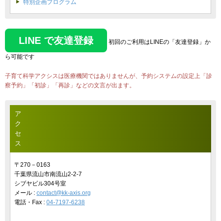
特別企画プログラム
LINE で友達登録
初回のご利用はLINEの「友達登録」か
ら可能です
子育て科学アクシスは医療機関ではありませんが、予約システムの設定上「診
察予約」「初診」「再診」などの文言が出ます。
ア
ク
セ
ス
〒270－0163
千葉県流山市南流山2-2-7
シブヤビル304号室
メール :
contact@kk-axis.org
電話・Fax :
04-7197-6238