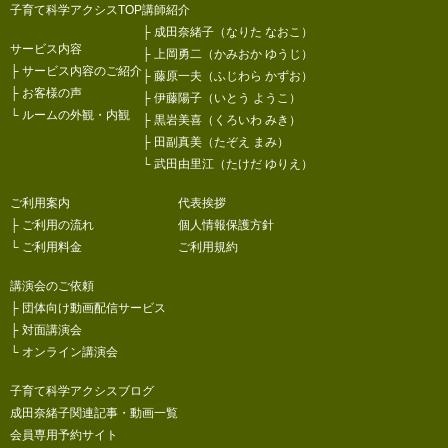
子育て科学アクシスTOP
講師紹介
├
成田奈緒子（なりた なおこ）
サービス内容
├
上岡勇二（かみおか ゆうじ）
├
サービス内容のご紹介
├
藤原一夫（ふじわら かずお）
├
お客様の声
├
伊藤陽子（いとう ようこ）
└
ルームの外観・内観
├
黒岩美喜（くろいわ みき）
├
田副真美（たぞえ まみ）
└
武田由里江（たけだ ゆりえ）
ご利用案内
代表挨拶
├
ご利用の流れ
個人情報保護方針
└
ご利用料金
ご利用規約
講演会のご依頼
├
団体向け動画配信サービス
├
対面講演会
└
オンライン講演会
子育て科学アクシスブログ
成田奈緒子関連記事・動画一覧
会員専用予約サイト