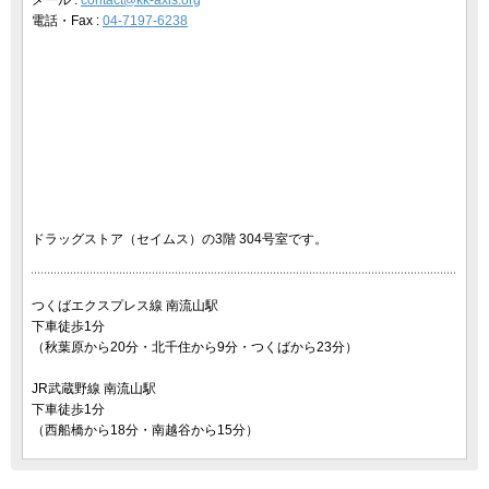
メール :
contact@kk-axis.org
電話・Fax :
04-7197-6238
ドラッグストア（セイムス）の3階 304号室です。
つくばエクスプレス線 南流山駅
下車徒歩1分
（秋葉原から20分・北千住から9分・つくばから23分）
JR武蔵野線 南流山駅
下車徒歩1分
（西船橋から18分・南越谷から15分）