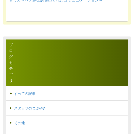
育て方～ペア練②調和のとれたコミュニケーション～
ブ
ロ
グ
カ
テ
ゴ
リ
すべての記事
スタッフのつぶやき
その他