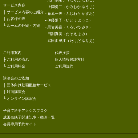
├
成田奈緒子（なりた なおこ）
サービス内容
├
上岡勇二（かみおか ゆうじ）
├
サービス内容のご紹介
├
藤原一夫（ふじわら かずお）
├
お客様の声
├
伊藤陽子（いとう ようこ）
└
ルームの外観・内観
├
黒岩美喜（くろいわ みき）
├
田副真美（たぞえ まみ）
└
武田由里江（たけだ ゆりえ）
ご利用案内
代表挨拶
├
ご利用の流れ
個人情報保護方針
└
ご利用料金
ご利用規約
講演会のご依頼
├
団体向け動画配信サービス
├
対面講演会
└
オンライン講演会
子育て科学アクシスブログ
成田奈緒子関連記事・動画一覧
会員専用予約サイト