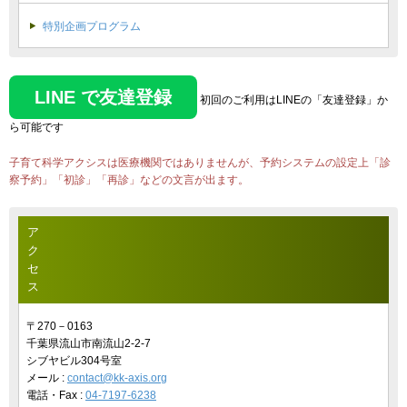
特別企画プログラム
LINE で友達登録
初回のご利用はLINEの「友達登録」か
ら可能です
子育て科学アクシスは医療機関ではありませんが、予約システムの設定上「診
察予約」「初診」「再診」などの文言が出ます。
ア
ク
セ
ス
〒270－0163
千葉県流山市南流山2-2-7
シブヤビル304号室
メール :
contact@kk-axis.org
電話・Fax :
04-7197-6238