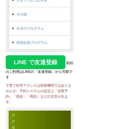
スタッフのつぶやき
その他
今月のプログラム
特別企画プログラム
LINE で友達登録
初回
のご利用はLINEの「友達登録」から可能で
す
子育て科学アクシスは医療機関ではありま
せんが、予約システムの設定上「診察予
約」「初診」「再診」などの文言が出ま
す。
ア
ク
セ