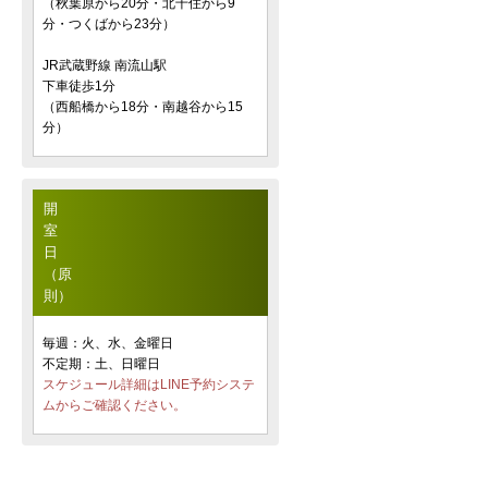
（秋葉原から20分・北千住から9
分・つくばから23分）
JR武蔵野線 南流山駅
下車徒歩1分
（西船橋から18分・南越谷から15
分）
開
室
日
（原
則）
毎週：火、水、金曜日
不定期：土、日曜日
スケジュール詳細はLINE予約システ
ムからご確認ください。