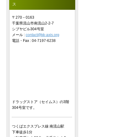
ス
〒270－0163
千葉県流山市南流山2-2-7
シブヤビル304号室
メール :
contact@kk-axis.org
電話・Fax :
04-7197-6238
ドラッグストア（セイムス）の3階
304号室です。
つくばエクスプレス線 南流山駅
下車徒歩1分